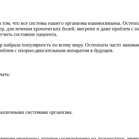
том, что все системы нашего организма взаимосвязаны. Остеопа
имер, для лечения хронических болей, мигрени и даже проблем 
гчить состояние пациента.
пор набрала популярность по всему миру. Остеопаты часто заним
проблем с опорно-двигательным аппаратом в будущем.
чать:
различными системами организма.
лением медицины, которое сосредоточено на диагностике, лече