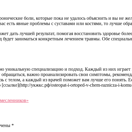
хронические боли, которые пока не удалось объяснить и вы не же
ас есть явные проблемы с суставами или костями, то лучше обра
ожет дать лучшей результат, помогая восстановить здоровье бол
ед будет заниматься конкретным лечением травмы. Обе специаль
свою уникальную специализацию и подход. Каждый из них играе
у обращаться, важно проанализировать свои симптомы, рекоменд
зь с телом, а каждый из врачей поможет вам лучше его понять. Е
ке](http://укжкс.рф/osteopat-i-ortoped-v-chem-raznicza-i-komu-idt
емесленников»
ечены
*