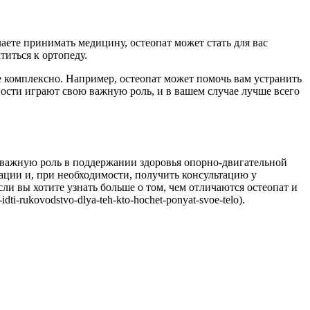
лаете принимать медицину, остеопат может стать для вас
титься к ортопеду.
ее комплексно. Например, остеопат может помочь вам устранить
ности играют свою важную роль, и в вашем случае лучше всего
т важную роль в поддержании здоровья опорно-двигательной
ации и, при необходимости, получить консультацию у
сли вы хотите узнать больше о том, чем отличаются остеопат и
i-rukovodstvo-dlya-teh-kto-hochet-ponyat-svoe-telo).