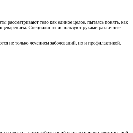
ты рассматривают тело как единое целое, пытаясь понять, как
с пищеварением. Специалисты используют руками различные
аются не только лечением заболеваний, но и профилактикой,
нии и профилактике заболеваний и травм опорно-двигательной