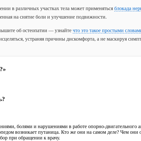
лении в различных участках тела может применяться
блокада нер
енная на снятие боли и улучшение подвижности.
лышите об остеопатии — узнайте
что это такое простыми словам
исцеляться, устраняя причины дискомфорта, а не маскируя симп
?»
ь?
ниями, болями и нарушениями в работе опорно-двигательного а
педом возникает путаница. Кто же они на самом деле? Чем они о
бор при обращении к врачу.