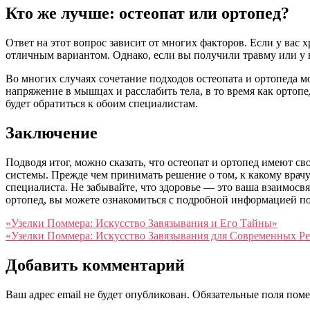
Кто же лучше: остеопат или ортопед?
Ответ на этот вопрос зависит от многих факторов. Если у вас 
отличным вариантом. Однако, если вы получили травму или у в
Во многих случаях сочетание подходов остеопата и ортопеда м
напряжение в мышцах и расслабить тела, в то время как ортоп
будет обратиться к обоим специалистам.
Заключение
Подводя итог, можно сказать, что остеопат и ортопед имеют 
системы. Прежде чем принимать решение о том, к какому врач
специалиста. Не забывайте, что здоровье — это ваша взаимосвя
ортопед, вы можете ознакомиться с подробной информацией по [ссыл
Навигация
«Узелки Поммера: Искусство Завязывания и Его Тайны»
«Узелки Поммера: Искусство Завязывания для Современных Р
по
записям
Добавить комментарий
Ваш адрес email не будет опубликован.
Обязательные поля пом