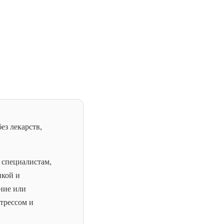
ез лекарств,
специалистам,
нкой и
ние или
стрессом и